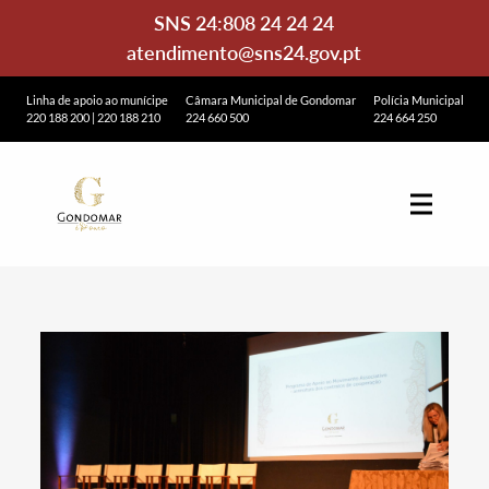
SNS 24:
808 24 24 24
atendimento@sns24.gov.pt
Linha de apoio ao munícipe
Câmara Municipal de Gondomar
Polícia Municipal
220 188 200
|
220 188 210
224 660 500
224 664 250