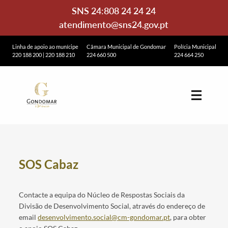
SNS 24:
808 24 24 24
atendimento@sns24.gov.pt
Linha de apoio ao munícipe
Câmara Municipal de Gondomar
Polícia Municipal
220 188 200
|
220 188 210
224 660 500
224 664 250
SOS Cabaz
Contacte a equipa do Núcleo de Respostas Sociais da
Divisão de Desenvolvimento Social, através do endereço de
email
desenvolvimento.social@cm-gondomar.pt
, para obter