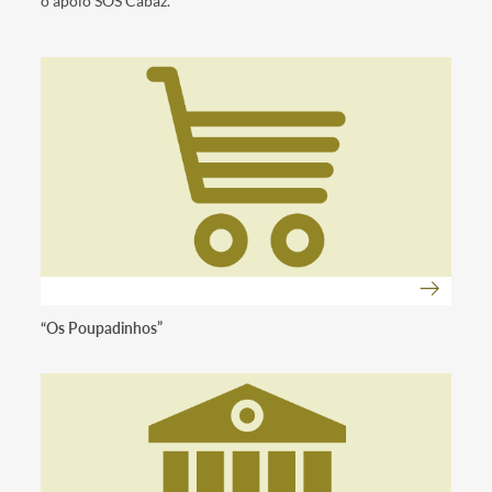
o apoio SOS Cabaz.
“Os Poupadinhos”