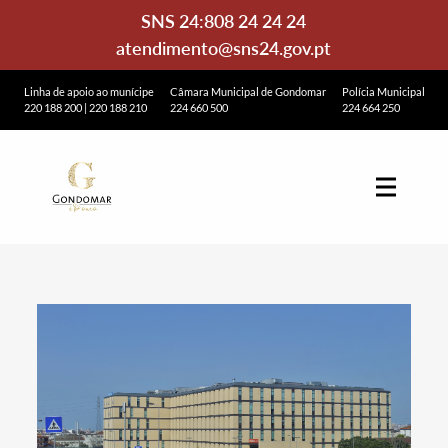
SNS 24:
808 24 24 24
atendimento@sns24.gov.pt
Linha de apoio ao munícipe
Câmara Municipal de Gondomar
Polícia Municipal
220 188 200
|
220 188 210
224 660 500
224 664 250