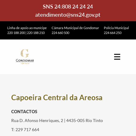
SNS 24:
808 24 24 24
atendimento@sns24.gov.pt
Linha de apoio ao munícipe
Câmara Municipal de Gondomar
Polícia Municipal
220 188 200
|
220 188 210
224 660 500
224 664 250
Capoeira Central da Areosa
CONTACTOS
Rua D. Afonso Henriques, 2 | 4435-005 Rio Tinto
T: 229 717 664