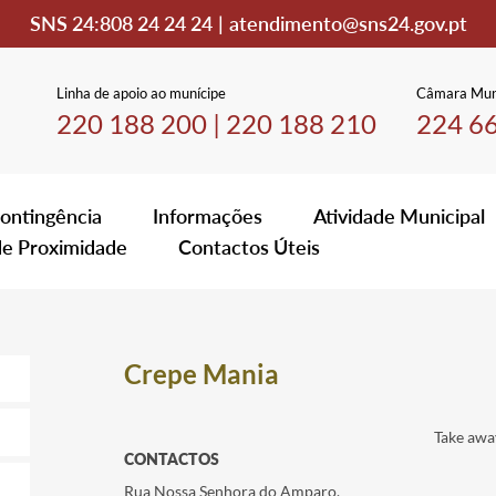
SNS 24:
808 24 24 24
|
atendimento@sns24.gov.pt
Linha de apoio ao munícipe
Câmara Mun
220 188 200
|
220 188 210
224 6
ontingência
Informações
Atividade Municipal
de Proximidade
Contactos Úteis
Crepe Mania
Take awa
CONTACTOS
Rua Nossa Senhora do Amparo,