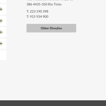
386 4435-350 Rio Tinto
T: 223 190 398
T: 915 934 900
Obter Direções