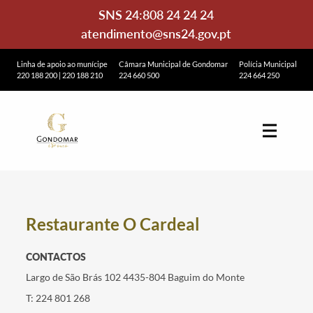
SNS 24:
808 24 24 24
atendimento@sns24.gov.pt
Linha de apoio ao munícipe
Câmara Municipal de Gondomar
Polícia Municipal
220 188 200
|
220 188 210
224 660 500
224 664 250
Restaurante O Cardeal
CONTACTOS
Largo de São Brás 102 4435-804 Baguim do Monte
T: 224 801 268