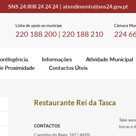
SNS 24:
808 24 24 24
|
atendimento@sns24.gov.pt
Linha de apoio ao munícipe
Câmara Mun
220 188 200
|
220 188 210
224 6
ontingência
Informações
Atividade Municipal
de Proximidade
Contactos Úteis
Restaurante Rei da Tasca
Take away
CONTACTOS
horas e d
Caminho do Rego, 167 | 4420-