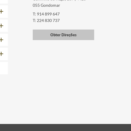
055 Gondomar
T: 914 899 647
T: 224 830 737
Obter Direções