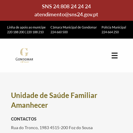
SNS 24:
808 24 24 24
atendimento@sns24.gov.pt
Linha de apoio ao munícipe
Câmara Municipal de Gondomar
Polícia Municipal
220 188 200
|
220 188 210
224 660 500
224 664 250
Unidade de Saúde Familiar
Amanhecer
CONTACTOS
Rua do Tronco, 1983 4515-200 Foz do Sousa