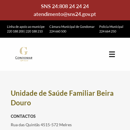
SNS 24:
808 24 24 24
atendimento@sns24.gov.pt
Linha de apoio ao munícipe
Câmara Municipal de Gondomar
Polícia Municipal
220 188 200
|
220 188 210
224 660 500
224 664 250
Unidade de Saúde Familiar Beira
Douro
CONTACTOS
Rua das Quintãs 4515-572 Melres