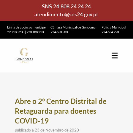
SNS 24:
808 24 24 24
atendimento@sns24.gov.pt
Linha de apoio ao munícipe
Câmara Municipal de Gondomar
Polícia Municipal
220 188 200
|
220 188 210
224 660 500
224 664 250
Abre o 2º Centro Distrital de
Retaguarda para doentes
COVID-19
publicado a 23 de Novembro de 2020