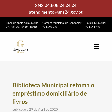
SNS 24:
808 24 24 24
atendimento@sns24.gov.pt
Linha de apoio ao munícipe
Câmara Municipal de Gondomar
Polícia Municipal
220 188 200
|
220 188 210
224 660 500
224 664 250
Biblioteca Municipal retoma o
empréstimo domiciliário de
livros
publicado a 29 de Abril de 2020