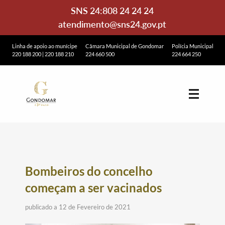
SNS 24:
808 24 24 24
atendimento@sns24.gov.pt
Linha de apoio ao munícipe
Câmara Municipal de Gondomar
Polícia Municipal
220 188 200
|
220 188 210
224 660 500
224 664 250
Bombeiros do concelho
começam a ser vacinados
publicado a 12 de Fevereiro de 2021