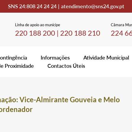
SNS 24:
808 24 24 24
|
atendimento@sns24.gov.pt
Linha de apoio ao munícipe
Câmara Mun
220 188 200
|
220 188 210
224 6
ontingência
Informações
Atividade Municipal
de Proximidade
Contactos Úteis
inação: Vice-Almirante Gouveia e Melo
oordenador