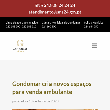
SNS 24:
808 24 24 24
atendimento@sns24.gov.pt
Linha de apoio ao munícipe
Câmara Municipal de Gondomar
Polícia Municipal
220 188 200
|
220 188 210
224 660 500
224 664 250
Gondomar cria novos espaços
para venda ambulante
publicado a 10 de Junho de 2020