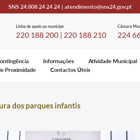
SNS 24:
808 24 24 24
|
atendimento@sns24.gov.pt
Linha de apoio ao munícipe
Câmara Mun
220 188 200
|
220 188 210
224 6
ontingência
Informações
Atividade Municipal
de Proximidade
Contactos Úteis
ura dos parques infantis