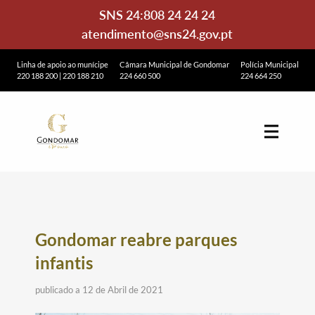
SNS 24:
808 24 24 24
atendimento@sns24.gov.pt
Linha de apoio ao munícipe
Câmara Municipal de Gondomar
Polícia Municipal
220 188 200
|
220 188 210
224 660 500
224 664 250
Gondomar reabre parques
infantis
publicado a 12 de Abril de 2021