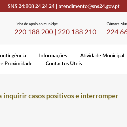
SNS 24:
808 24 24 24
|
atendimento@sns24.gov.pt
Linha de apoio ao munícipe
Câmara Mun
220 188 200
|
220 188 210
224 6
ontingência
Informações
Atividade Municipal
de Proximidade
Contactos Úteis
inquirir casos positivos e interromper