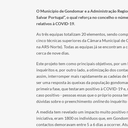
O Município de Gondomar
e a Administração Regio
Salvar Portugal”, o qual reforça no concelho o núm
relativos à COVID-19.
As três equipas totalizam 20 elementos, sendo compo
cinco técnicas superiores da Câmara Municipal de 
na ARS-Norte). Todas as equipas já se encontram a
cerca de nove dias.
Este projeto tem como principais objetivos, por um 
inquéritos e, por outro lado, a otimização dos conta
assim, interromper mais rapidamente as cadeias de
ser uma resposta às queixas da população gondoma
primeira fase, que testaram positivo à COVID-19 e,
caso positivo - pessoas essas que o próprio possa t
dúvidas sobre o preenchimento
online
do inquérito
A medida tem revelado um impacto muito positivo n
iniciativa, eram 1800 os indivíduos que, em Gondom
contactos demoravam entre 5 a 6 dias a ocorrer. Atu