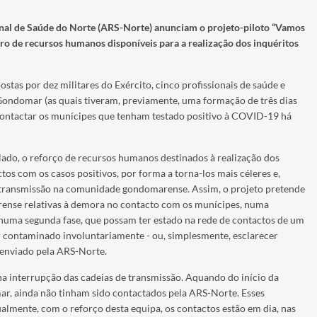
nal de Saúde do Norte (ARS-Norte) anunciam o projeto-piloto “Vamos
ero de recursos humanos disponíveis para a realização dos inquéritos
stas por dez militares do Exército, cinco profissionais de saúde e
Gondomar (as quais tiveram, previamente, uma formação de três dias
 contactar os munícipes que tenham testado positivo à COVID-19 há
lado, o reforço de recursos humanos destinados à realização dos
ctos com os casos positivos, por forma a torna-los mais céleres e,
 transmissão na comunidade gondomarense. Assim, o projeto pretende
rense relativas à demora no contacto com os munícipes, numa
 numa segunda fase, que possam ter estado na rede de contactos de um
er contaminado involuntariamente - ou, simplesmente, esclarecer
 enviado pela ARS-Norte.
a interrupção das cadeias de transmissão. Aquando do início da
ar, ainda não tinham sido contactados pela ARS-Norte. Esses
almente, com o reforço desta equipa, os contactos estão em dia, nas