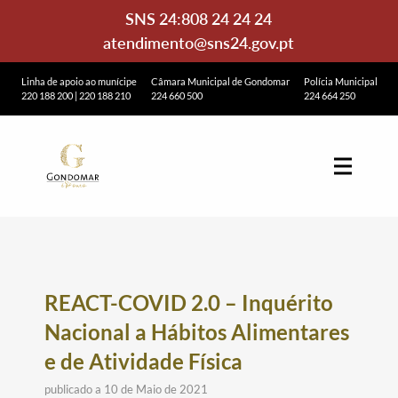
SNS 24:
808 24 24 24
atendimento@sns24.gov.pt
Linha de apoio ao munícipe
Câmara Municipal de Gondomar
Polícia Municipal
220 188 200
|
220 188 210
224 660 500
224 664 250
REACT-COVID 2.0 – Inquérito
Nacional a Hábitos Alimentares
e de Atividade Física
publicado a 10 de Maio de 2021