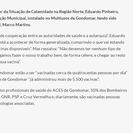
r da Situação de Calamidade na Região Norte, Eduardo Pinheiro,
inação Municipal, instalado no Multiusos de Gondomar, tendo sido
, Marco Martins.
 cooperação entre as autoridades de saúde e a autarquia”, Eduardo
 está a acontecer de forma generalizada, cumprindo o que vai estando
cinas disponíveis”. Mas ressalva: “Não devemos ter nenhum tipo de
igamos fazer o nosso trabalho bem, de forma célere, e chegar ao resto
sua vacina”.
domar estão a ser “vacinadas cerca de quatrocentas pessoas por dia”
 de Gondomar "já administrou mais de 5.500 vacinas".
dos profissionais de saúde do ACES de Gondomar, 50% dos Bombeiros
 GNR, PSP e Cruz Vermelha e, diariamente, são vacinadas pessoas
ologias associadas.