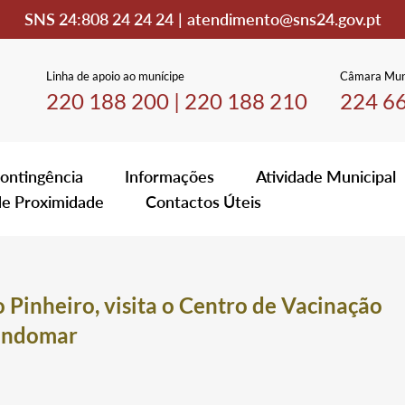
SNS 24:
808 24 24 24
|
atendimento@sns24.gov.pt
Linha de apoio ao munícipe
Câmara Mun
220 188 200
|
220 188 210
224 6
ontingência
Informações
Atividade Municipal
de Proximidade
Contactos Úteis
 Pinheiro, visita o Centro de Vacinação
Gondomar