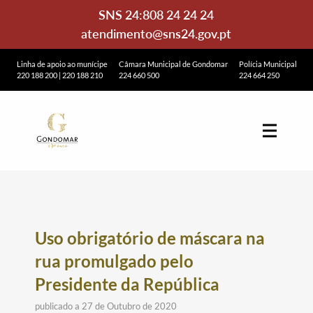
SNS 24:
808 24 24 24
atendimento@sns24.gov.pt
Linha de apoio ao munícipe
Câmara Municipal de Gondomar
Polícia Municipal
220 188 200
|
220 188 210
224 660 500
224 664 250
Uso obrigatório de máscara na
rua promulgado pelo
Presidente da República
publicado a 27 de Outubro de 2020